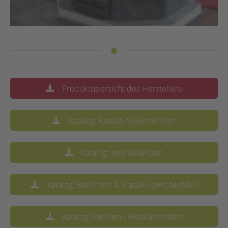
Produktübersicht des Herstellers
Katalog: Karelia–Speicheröfen
Katalog: Jero Kollektion
Katalog: Backrohr- & Klassik-Speicheröfen
Katalog: Pielinen - Heizkaminöfen