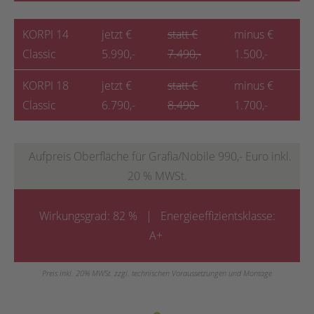
KORPI 14
jetzt €
statt €
minus €
Classic
5.990,-
7.490,-
1.500,-
KORPI 18
jetzt €
statt €
minus €
Classic
6.790,-
8.490-
1.700,-
Aufpreis Oberfläche für Grafia/Nobile 990,- Euro inkl.
20 % MWSt.
Wirkungsgrad: 82 % | Energieeffizientsklasse:
A+
Preis inkl. 20% MWSt. zzgl. technischen Voraussetzungen und Montage