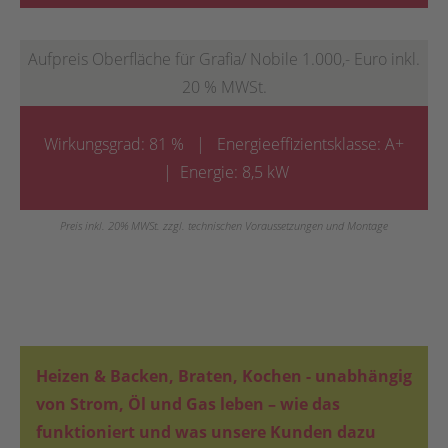
Aufpreis Oberfläche für Grafia/ Nobile 1.000,- Euro inkl.
20 % MWSt.
Wirkungsgrad: 81 % | Energieeffizientsklasse: A+
| Energie: 8,5 kW
Preis inkl. 20% MWSt. zzgl. technischen Voraussetzungen und Montage
Heizen & Backen, Braten, Kochen - unabhängig
von Strom, Öl und Gas leben – wie das
funktioniert und was unsere Kunden dazu