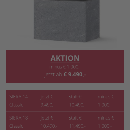
AKTION
minus € 1.000,-
jetzt ab
€
9.490,-
SIERA 14
jetzt €
statt €
minus €
Classic
9.490,-
10.490,-
1.000,-
SIERA 18
jetzt €
statt €
minus €
Classic
10.490,-
11.490,-
1.000,-