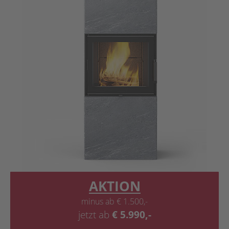
AKTION
minus ab € 1.500,-
jetzt ab
€
5.990,-