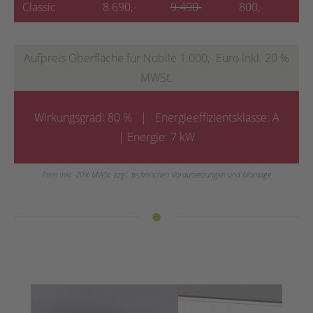
Classic
8.690,-
9.490-
800,-
Aufpreis Oberfläche für Nobile 1.000,- Euro inkl. 20 %
MWSt.
Wirkungsgrad: 80 % | Energieeffizientsklasse: A
| Energie: 7 kW
Preis inkl. 20% MWSt. zzgl. technischen Voraussetzungen und Montage