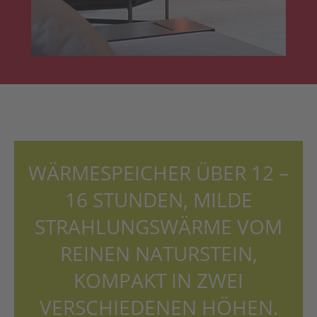
WÄRMESPEICHER ÜBER 12 –
16 STUNDEN, MILDE
STRAHLUNGSWÄRME VOM
REINEN NATURSTEIN,
KOMPAKT IN ZWEI
VERSCHIEDENEN HÖHEN.