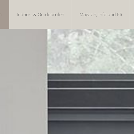
n
Indoor- & Outdooröfen
Magazin, Info und PR