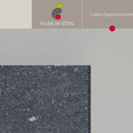
Tulikivi-Specksteinöfe