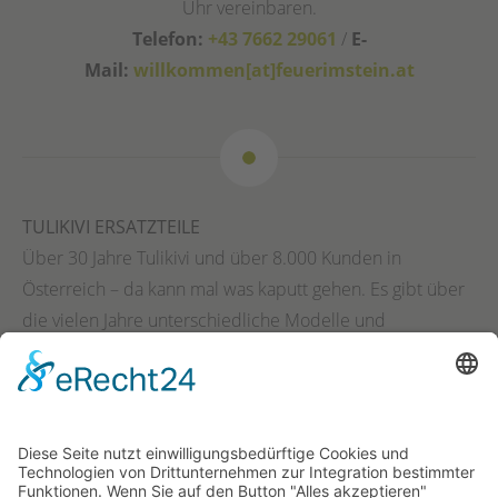
Uhr vereinbaren.
Telefon:
+43 7662 29061
/
E-
Mail:
willkommen[at]feuerimstein.at
TULIKIVI ERSATZTEILE
Über 30 Jahre Tulikivi und über 8.000 Kunden in
Österreich – da kann mal was kaputt gehen. Es gibt über
die vielen Jahre unterschiedliche Modelle und
Ausführungen,
wir brauchen unbedingt
- für eine
ordentliche Bearbeitung folgende Informationen –
bitte
per Mail geschickt
:
willkommen[at]feuerimstein.at
:
- Adresse und Kontaktdaten (Name, Straße, PLZ, Ort, Tel.,