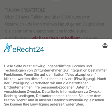
TULIKIVI ERSATZTEILE
Über 30 Jahre Tulikivi und über 8.000 Kunden in
Österreich – da kann mal was kaputt gehen. Es gibt über
die vielen Jahre unterschiedliche Modelle und
Ausführungen,
wir brauchen unbedingt
- für eine
ordentliche Bearbeitung folgende Informationen –
bitte
per Mail geschickt
:
willkommen[at]feuerimstein.at
:
- Adresse und Kontaktdaten (Name, Straße, PLZ, Ort, Tel.,
Email)
- Modellbezeichnung
- Fotos vom gesamten Ofen + Fotos von ihrem Anliegen
- Mit der Übermittlung Ihrer Daten geben Sie Ihr
Einverständnis, dass wir diese auch eventuell an einen
Servicepartner in Ihrer Umgebung weiterleiten dürfen