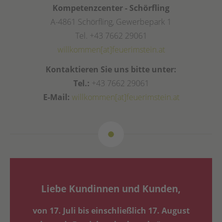
Kompetenzcenter - Schörfling
A-4861 Schörfling, Gewerbepark 1
Tel. +43 7662 29061
willkommen[at]feuerimstein.at
Kontaktieren Sie uns bitte unter:
Tel.:
+43 7662 29061
E-Mail:
willkommen[at]feuerimstein.at
Liebe Kundinnen und Kunden,
von 17. Juli bis einschließlich 17. August