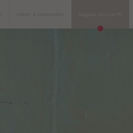
n
Indoor- & Outdooröfen
Magazin, Info und PR