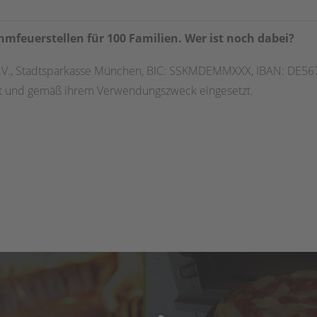
hmfeuerstellen für 100 Familien. Wer ist noch dabei?
e.V., Stadtsparkasse München, BIC: SSKMDEMMXXX, IBAN: DE
itet und gemäß ihrem Verwendungszweck eingesetzt.