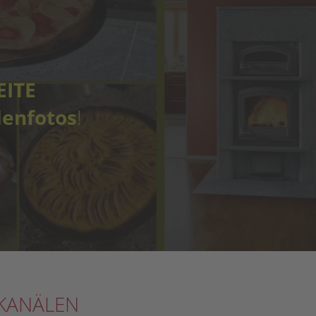
EITE
denfotos
!
 KANÄLEN